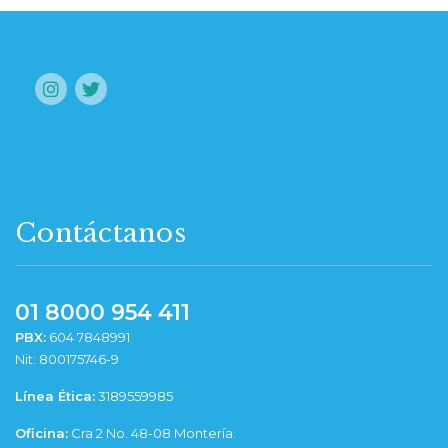
Contáctanos
01 8000 954 411
PBX:
604 7848991
Nit: 800175746-9
Línea Ética:
3189559985
Oficina:
Cra 2 No. 48-08 Montería.