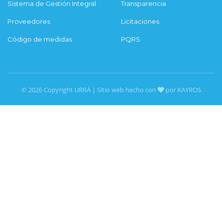
Sistema de Gestión Integral
Transparencia
Proveedores
Licitaciones
Código de medidas
PQRS
© 2026 Copyright URRÁ | Sitio web hecho con
por KAYROS