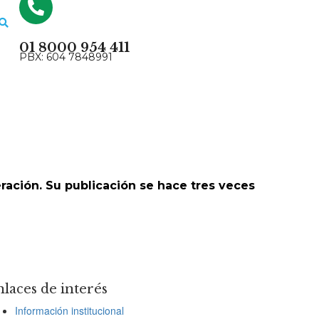
01 8000 954 411
PBX: 604 7848991
eración. Su publicación se hace tres veces
laces de interés
Información institucional