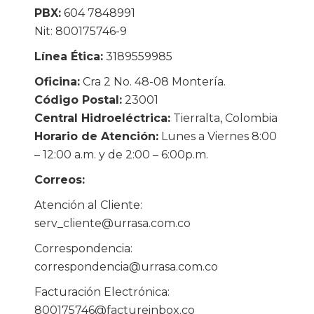
PBX:
604 7848991
Nit: 800175746-9
Línea Ética:
3189559985
Oficina:
Cra 2 No. 48-08 Montería.
Código Postal:
23001
Central Hidroeléctrica:
Tierralta, Colombia
Horario de Atención:
Lunes a Viernes 8:00
– 12:00 a.m. y de 2:00 – 6:00p.m.
Correos:
Atención al Cliente:
serv_cliente@urrasa.com.co
Correspondencia:
correspondencia@urrasa.com.co
Facturación Electrónica:
800175746@factureinbox.co