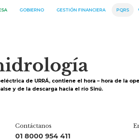
ESA
GOBIERNO
GESTIÓN FINANCIERA
PQRS
hidrología
oeléctrica de URRÁ, contiene el hora – hora de la op
lse y de la descarga hacia el río Sinú.
Contáctanos
En
01 8000 954 411