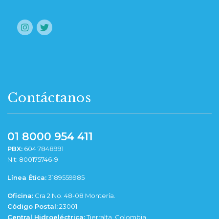
Contáctanos
01 8000 954 411
PBX:
604 7848991
Nit: 800175746-9
Línea Ética:
3189559985
Oficina:
Cra 2 No. 48-08 Montería.
Código Postal:
23001
Central Hidroeléctrica:
Tierralta, Colombia