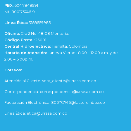
PBX:
604 7848991
Nit: 800175746-9
Línea Ética:
3189559985
Oficina:
Cra 2 No. 48-08 Montería.
Código Postal:
23001
Central Hidroeléctrica:
Tierralta, Colombia
Horario de Atención:
Lunes a Viernes 8:00 – 12:00 a.m. y de
2:00 – 6:00p.m.
Correos:
Atención al Cliente: serv_cliente@urrasa.com.co
Correspondencia: correspondencia@urrasa.com.co
Facturación Electrónica: 800175746@factureinbox.co
Línea Ética: etica@urrasa.com.co