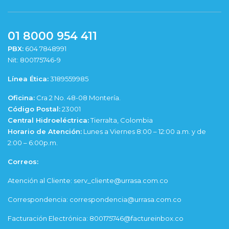
01 8000 954 411
PBX:
604 7848991
Nit: 800175746-9
Línea Ética:
3189559985
Oficina:
Cra 2 No. 48-08 Montería.
Código Postal:
23001
Central Hidroeléctrica:
Tierralta, Colombia
Horario de Atención:
Lunes a Viernes 8:00 – 12:00 a.m. y de
2:00 – 6:00p.m.
Correos:
Atención al Cliente: serv_cliente@urrasa.com.co
Correspondencia: correspondencia@urrasa.com.co
Facturación Electrónica: 800175746@factureinbox.co