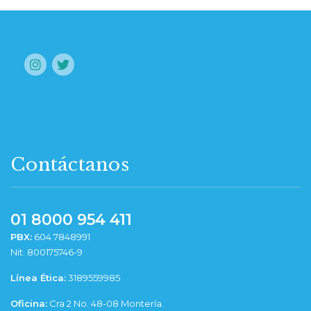
Contáctanos
01 8000 954 411
PBX:
604 7848991
Nit: 800175746-9
Línea Ética:
3189559985
Oficina:
Cra 2 No. 48-08 Montería.