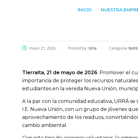
INICIO
NUESTRA EMPR
mayo 21, 2026
Posted by:
Urra
Categoría:
Noti
Tierralta, 21 de mayo de 2026
. Promover el cu
importancia de proteger los recursos naturales
estudiantes en la vereda Nueva Unión, municipi
A la par con la comunidad educativa, URRÁ se s
I.E. Nueva Unión, con un grupo de jóvenes que 
aprovechamiento de los residuos, convirtiénd
cambio ambiental.
Con este tipo de acciones voluntarias, la empres