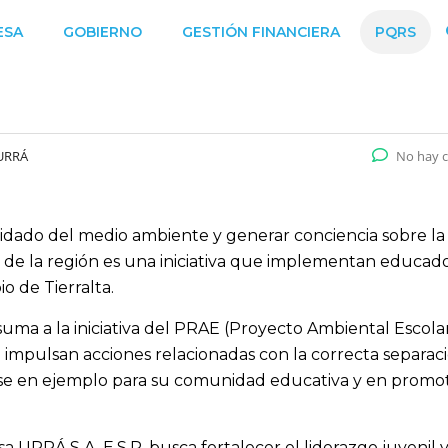
ESA
GOBIERNO
GESTIÓN FINANCIERA
PQRS
URRÁ
No hay 
idado del medio ambiente y generar conciencia sobre la
 de la región es una iniciativa que implementan educad
o de Tierralta.
uma a la iniciativa del PRAE (Proyecto Ambiental Escolar
impulsan acciones relacionadas con la correcta separac
ose en ejemplo para su comunidad educativa y en promo
a URRÁ S.A. E.S.P. busca fortalecer el liderazgo juvenil 