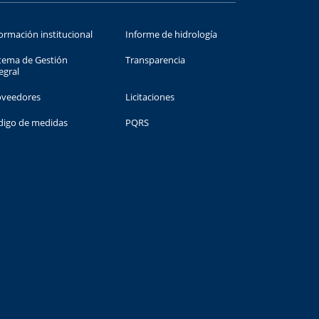
ormación institucional
Informe de hidrología
tema de Gestión
Transparencia
egral
oveedores
Licitaciones
digo de medidas
PQRS