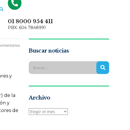
01 8000 954 411
PBX: 604 7848991
comentarios
Buscar noticias
ores y
) de la
Archivo
ión y
tores de
y