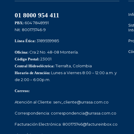
01 8000 954 411
Inf
604 7848991
PBX:
Sis
Nit: 800175746-9
Int
Pr
3189559985
Línea Ética:
Có
Cra 2 No. 48-08 Montería.
Oficina:
23001
Código Postal:
Tierralta, Colombia
Central Hidroeléctrica:
Lunes a Viernes 8:00 – 12:00 a.m. y
Horario de Atención:
de 2:00 – 6:00p.m.
Correos:
Atención al Cliente: serv_cliente@urrasa.com.co
Correspondencia: correspondencia@urrasa.com.co
Facturación Electrónica: 800175746@factureinbox.co