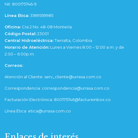
Nit: 800175746-9
Línea Ética:
3189559985
Oficina:
Cra 2 No. 48-08 Montería.
Código Postal:
23001
Central Hidroeléctrica:
Tierralta, Colombia
Horario de Atención:
Lunes a Viernes 8:00 – 12:00 a.m. y de
2:00 – 6:00p.m.
Correos:
Atención al Cliente: serv_cliente@urrasa.com.co
Correspondencia: correspondencia@urrasa.com.co
Facturación Electrónica: 800175746@factureinbox.co
Línea Ética: etica@urrasa.com.co
Enlaces de interés