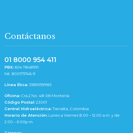
Contáctanos
01 8000 954 411
PBX:
604 7848991
Nit: 800175746-9
Línea Ética:
3189559985
Oficina:
Cra 2 No. 48-08 Montería.
Código Postal:
23001
Central Hidroeléctrica:
Tierralta, Colombia
Horario de Atención:
Lunes a Viernes 8:00 – 12:00 a.m. y de
2:00 – 6:00p.m.
Correos: