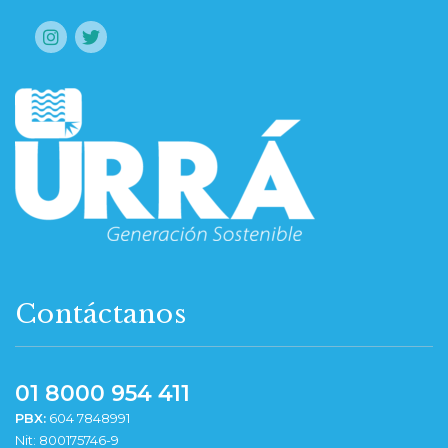
Contáctanos
01 8000 954 411
PBX:
604 7848991
Nit: 800175746-9