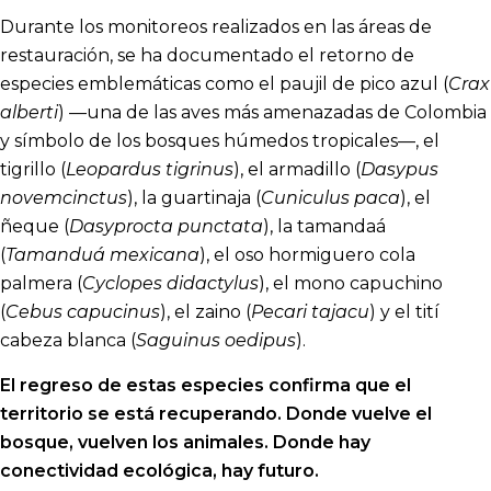
Durante los monitoreos realizados en las áreas de
restauración, se ha documentado el retorno de
especies emblemáticas como el paujil de pico azul (
Crax
alberti
) —una de las aves más amenazadas de Colombia
y símbolo de los bosques húmedos tropicales—, el
tigrillo (
Leopardus tigrinus
), el armadillo (
Dasypus
novemcinctus
), la guartinaja (
Cuniculus paca
), el
ñeque (
Dasyprocta punctata
), la tamandaá
(
Tamanduá mexicana
), el oso hormiguero cola
palmera (
Cyclopes didactylus
), el mono capuchino
(
Cebus capucinus
), el zaino (
Pecari tajacu
) y el tití
cabeza blanca (
Saguinus oedipus
).
El regreso de estas especies confirma que el
territorio se está recuperando. Donde vuelve el
bosque, vuelven los animales. Donde hay
conectividad ecológica, hay futuro.