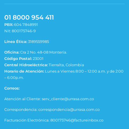
01 8000 954 411
PBX:
604 7848991
Nit: 800175746-9
Línea Ética:
3189559985
Oficina:
Cra 2 No. 48-08 Montería.
Código Postal:
23001
Central Hidroeléctrica:
Tierralta, Colombia
Horario de Atención:
Lunes a Viernes 8:00 – 12:00 a.m. y de 2:00
– 6:00p.m.
Correos:
Atención al Cliente: serv_cliente@urrasa.com.co
Correspondencia: correspondencia@urrasa.com.co
Facturación Electrónica: 800175746@factureinbox.co