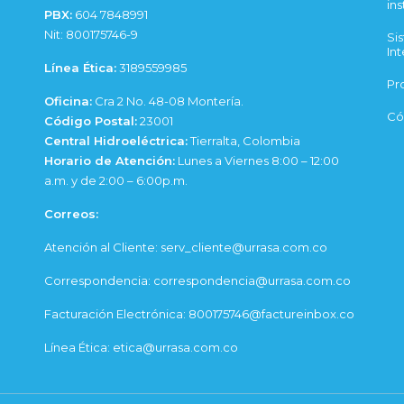
ins
PBX:
604 7848991
Nit: 800175746-9
Si
Int
Línea Ética:
3189559985
Pr
Oficina:
Cra 2 No. 48-08 Montería.
Có
Código Postal:
23001
Central Hidroeléctrica:
Tierralta, Colombia
Horario de Atención:
Lunes a Viernes 8:00 – 12:00
a.m. y de 2:00 – 6:00p.m.
Correos:
Atención al Cliente: serv_cliente@urrasa.com.co
Correspondencia: correspondencia@urrasa.com.co
Facturación Electrónica: 800175746@factureinbox.co
Línea Ética: etica@urrasa.com.co