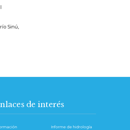
l
río Sinú,
nlaces de interés
formación
Informe de hidrología