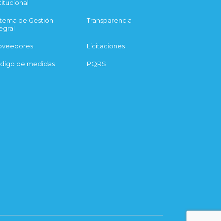
titucional
stema de Gestión
Transparencia
egral
oveedores
Licitaciones
digo de medidas
PQRS