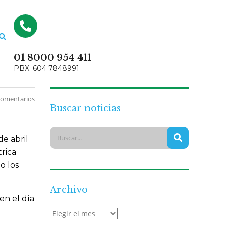
01 8000 954 411
PBX: 604 7848991
comentarios
Buscar noticias
de abril
trica
o los
Archivo
en el día