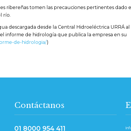
nes ribereñas tomen las precauciones pertinentes dado e
 río.
agua descargada desde la Central Hidroeléctrica URRÁ al 
l informe de hidrología que publica la empresa en su
forme-de-hidrologia/
)
Contáctanos
E
01 8000 954 411
In