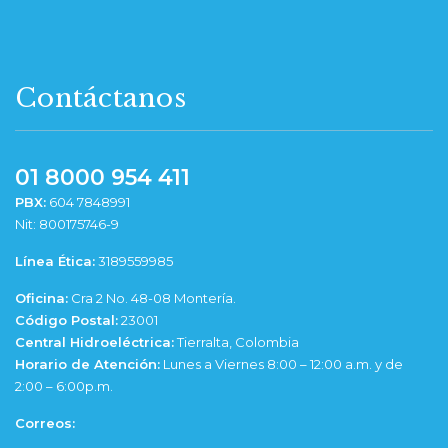
Contáctanos
01 8000 954 411
PBX:
604 7848991
Nit: 800175746-9
Línea Ética:
3189559985
Oficina:
Cra 2 No. 48-08 Montería.
Código Postal:
23001
Central Hidroeléctrica:
Tierralta, Colombia
Horario de Atención:
Lunes a Viernes 8:00 – 12:00 a.m. y de
2:00 – 6:00p.m.
Correos: