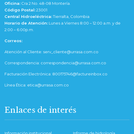
Oficina:
Cra 2 No. 48-08 Montería.
Código Postal:
23001
Central Hidroeléctrica:
Tierralta, Colombia
Horario de Atención:
Lunes a Viernes 8:00 – 12:00 a.m. y de
2:00 – 6:00p.m.
Correos:
Atención al Cliente: serv_cliente@urrasa.com.co
Correspondencia: correspondencia@urrasa.com.co
Facturación Electrónica: 800175746@factureinbox.co
Línea Ética: etica@urrasa.com.co
Enlaces de interés
Información institucional
Informe de hidrología