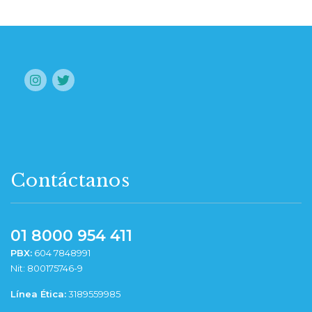
Contáctanos
01 8000 954 411
PBX:
604 7848991
Nit: 800175746-9
Línea Ética:
3189559985