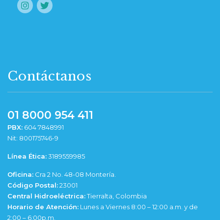
Contáctanos
01 8000 954 411
PBX:
604 7848991
Nit: 800175746-9
Línea Ética:
3189559985
Oficina:
Cra 2 No. 48-08 Montería.
Código Postal:
23001
Central Hidroeléctrica:
Tierralta, Colombia
Horario de Atención:
Lunes a Viernes 8:00 – 12:00 a.m. y de
2:00 – 6:00p.m.