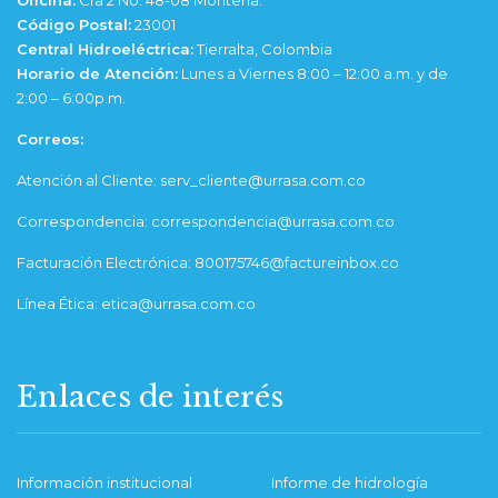
Oficina:
Cra 2 No. 48-08 Montería.
Código Postal:
23001
Central Hidroeléctrica:
Tierralta, Colombia
Horario de Atención:
Lunes a Viernes 8:00 – 12:00 a.m. y de
2:00 – 6:00p.m.
Correos:
Atención al Cliente: serv_cliente@urrasa.com.co
Correspondencia: correspondencia@urrasa.com.co
Facturación Electrónica: 800175746@factureinbox.co
Línea Ética: etica@urrasa.com.co
Enlaces de interés
Información institucional
Informe de hidrología