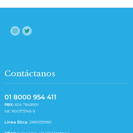
Contáctanos
01 8000 954 411
PBX:
604 7848991
Nit: 800175746-9
Línea Ética:
3189559985