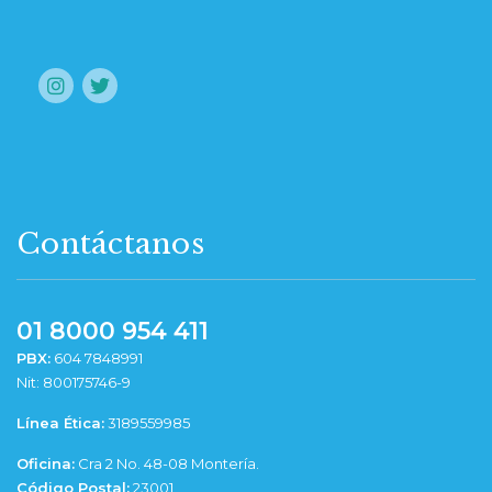
Contáctanos
01 8000 954 411
PBX:
604 7848991
Nit: 800175746-9
Línea Ética:
3189559985
Oficina:
Cra 2 No. 48-08 Montería.
Código Postal:
23001