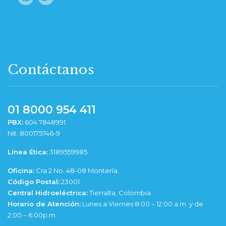
Contáctanos
01 8000 954 411
PBX:
604 7848991
Nit: 800175746-9
Línea Ética:
3189559985
Oficina:
Cra 2 No. 48-08 Montería.
Código Postal:
23001
Central Hidroeléctrica:
Tierralta, Colombia
Horario de Atención:
Lunes a Viernes 8:00 – 12:00 a.m. y de
2:00 – 6:00p.m.