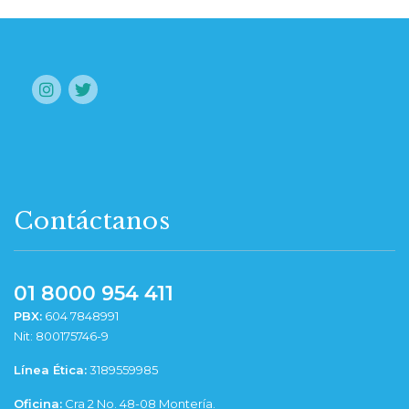
Contáctanos
01 8000 954 411
PBX:
604 7848991
Nit: 800175746-9
Línea Ética:
3189559985
Oficina:
Cra 2 No. 48-08 Montería.