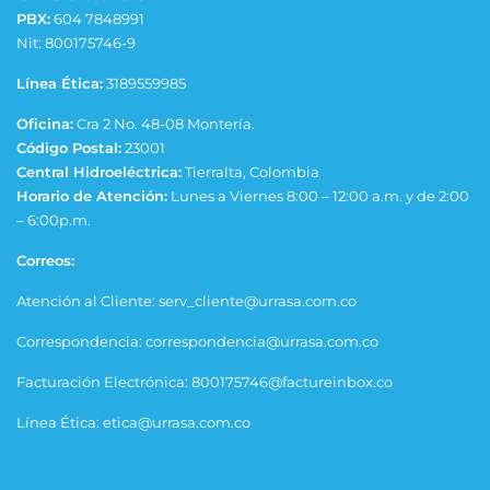
PBX:
604 7848991
Nit: 800175746-9
Línea Ética:
3189559985
Oficina:
Cra 2 No. 48-08 Montería.
Código Postal:
23001
Central Hidroeléctrica:
Tierralta, Colombia
Horario de Atención:
Lunes a Viernes 8:00 – 12:00 a.m. y de 2:00
– 6:00p.m.
Correos:
Atención al Cliente: serv_cliente@urrasa.com.co
Correspondencia: correspondencia@urrasa.com.co
Facturación Electrónica: 800175746@factureinbox.co
Línea Ética: etica@urrasa.com.co