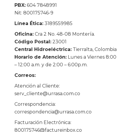
PBX:
604 7848991
Nit: 800175746-9
Línea Ética:
3189559985
Oficina:
Cra 2 No. 48-08 Montería.
Código Postal:
23001
Central Hidroeléctrica:
Tierralta, Colombia
Horario de Atención:
Lunes a Viernes 8:00
– 12:00 a.m. y de 2:00 – 6:00p.m.
Correos:
Atención al Cliente:
serv_cliente@urrasa.com.co
Correspondencia:
correspondencia@urrasa.com.co
Facturación Electrónica:
800175746@factureinbox.co