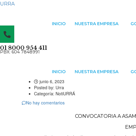
URRA
INICIO
NUESTRA EMPRESA
G
01 8000 954 411
PBX: 604 7848991
INICIO
NUESTRA EMPRESA
G
junio 6, 2023
Posted by:
Urra
Categoría:
NotiURRÁ
No hay comentarios
CONVOCATORIA A ASAM
EMPR