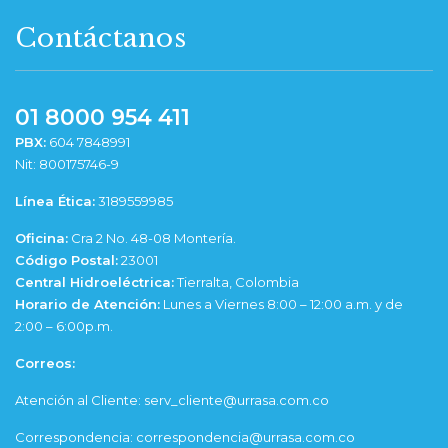
Contáctanos
01 8000 954 411
PBX:
604 7848991
Nit: 800175746-9
Línea Ética:
3189559985
Oficina:
Cra 2 No. 48-08 Montería.
Código Postal:
23001
Central Hidroeléctrica:
Tierralta, Colombia
Horario de Atención:
Lunes a Viernes 8:00 – 12:00 a.m. y de
2:00 – 6:00p.m.
Correos:
Atención al Cliente: serv_cliente@urrasa.com.co
Correspondencia: correspondencia@urrasa.com.co