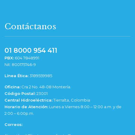
Contáctanos
01 8000 954 411
PBX:
604 7848991
Nit: 800175746-9
Línea Ética:
3189559985
Oficina:
Cra 2 No. 48-08 Montería.
Código Postal:
23001
Central Hidroeléctrica:
Tierralta, Colombia
Horario de Atención:
Lunes a Viernes 8:00 – 12:00 a.m. y de
2:00 – 6:00p.m.
Correos: