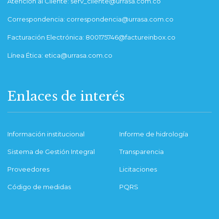
Atención al Cliente: serv_cliente@urrasa.com.co
Correspondencia: correspondencia@urrasa.com.co
Facturación Electrónica: 800175746@factureinbox.co
Línea Ética: etica@urrasa.com.co
Enlaces de interés
Información institucional
Informe de hidrología
Sistema de Gestión Integral
Transparencia
Proveedores
Licitaciones
Código de medidas
PQRS