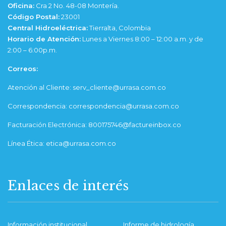
Oficina:
Cra 2 No. 48-08 Montería.
Código Postal:
23001
Central Hidroeléctrica:
Tierralta, Colombia
Horario de Atención:
Lunes a Viernes 8:00 – 12:00 a.m. y de
2:00 – 6:00p.m.
Correos:
Atención al Cliente: serv_cliente@urrasa.com.co
Correspondencia: correspondencia@urrasa.com.co
Facturación Electrónica: 800175746@factureinbox.co
Línea Ética: etica@urrasa.com.co
Enlaces de interés
Información institucional
Informe de hidrología