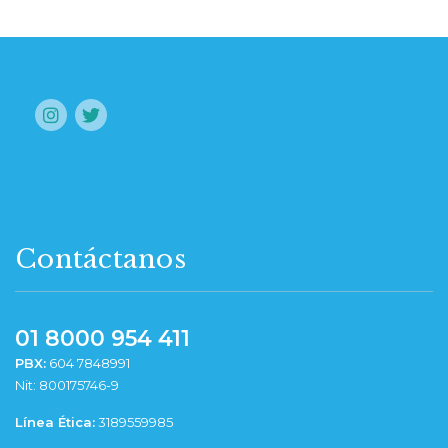
Contáctanos
01 8000 954 411
PBX:
604 7848991
Nit: 800175746-9
Línea Ética:
3189559985