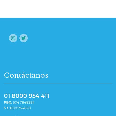
Contáctanos
01 8000 954 411
PBX:
604 7848991
Nit: 800175746-9