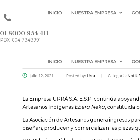
INICIO
NUESTRA EMPRESA
GO
01 8000 954 411
PBX: 604 7848991
INICIO
NUESTRA EMPRESA
GO
julio 12, 2021
Posted by:
Urra
Categoría:
NotiU
La Empresa URRÁ S.A. E.S.P. continúa apoyando 
Artesanos Indígenas
Ebera Neka
, constituida
La Asociación de Artesanos genera ingresos par
diseñan, producen y comercializan las piezas q