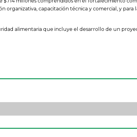
e $714 millones comprendidos en el fortalecimiento come
n organizativa, capacitación técnica y comercial, y para la
dad alimentaria que incluye el desarrollo de un proyecto