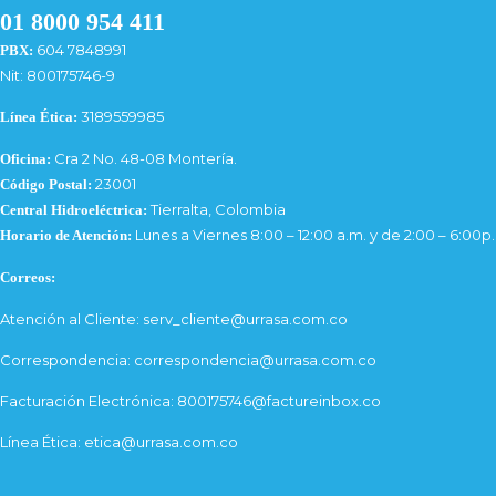
01 8000 954 411
604 7848991
PBX:
Nit: 800175746-9
3189559985
Línea Ética:
Cra 2 No. 48-08 Montería.
Oficina:
23001
Código Postal:
Tierralta, Colombia
Central Hidroeléctrica:
Lunes a Viernes 8:00 – 12:00 a.m. y de 2:00 – 6:00p
Horario de Atención:
Correos:
Atención al Cliente: serv_cliente@urrasa.com.co
Correspondencia: correspondencia@urrasa.com.co
Facturación Electrónica: 800175746@factureinbox.co
Línea Ética: etica@urrasa.com.co