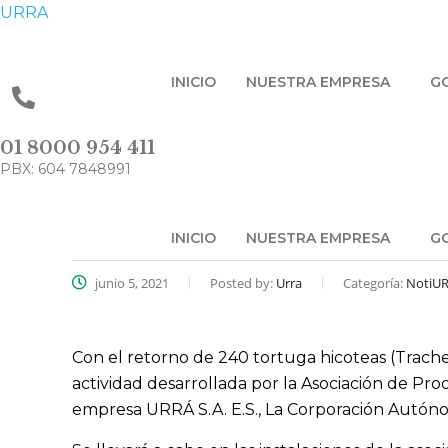
URRA
INICIO
NUESTRA EMPRESA
G
01 8000 954 411
PBX: 604 7848991
INICIO
NUESTRA EMPRESA
G
junio 5, 2021
Posted by:
Urra
Categoría:
NotiU
Con el retorno de 240 tortuga hicoteas (Trachem
actividad desarrollada por la Asociación de P
empresa URRÁ S.A. E.S., La Corporación Autóno