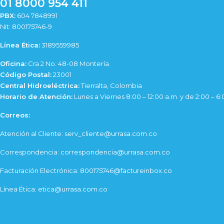
01 8000 954 411
PBX:
604 7848991
Nit: 800175746-9
Línea Ética:
3189559985
Oficina:
Cra 2 No. 48-08 Montería.
Código Postal:
23001
Central Hidroeléctrica:
Tierralta, Colombia
Horario de Atención:
Lunes a Viernes 8:00 – 12:00 a.m. y de 2:00 – 6
Correos:
Atención al Cliente: serv_cliente@urrasa.com.co
Correspondencia: correspondencia@urrasa.com.co
Facturación Electrónica: 800175746@factureinbox.co
Línea Ética: etica@urrasa.com.co