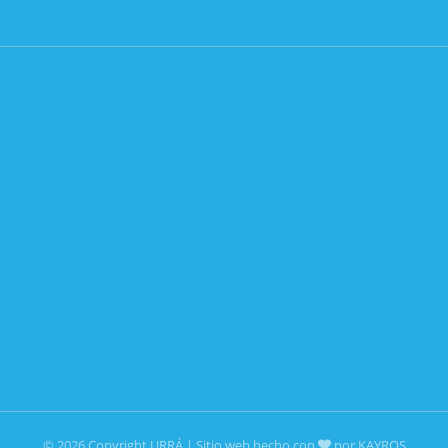
© 2026 Copyright URRÁ | Sitio web hecho con
por KAYROS