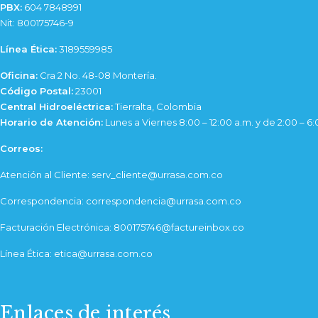
PBX:
604 7848991
Nit: 800175746-9
Línea Ética:
3189559985
Oficina:
Cra 2 No. 48-08 Montería.
Código Postal:
23001
Central Hidroeléctrica:
Tierralta, Colombia
Horario de Atención:
Lunes a Viernes 8:00 – 12:00 a.m. y de 2:00 – 6
Correos:
Atención al Cliente: serv_cliente@urrasa.com.co
Correspondencia: correspondencia@urrasa.com.co
Facturación Electrónica: 800175746@factureinbox.co
Línea Ética: etica@urrasa.com.co
Enlaces de interés