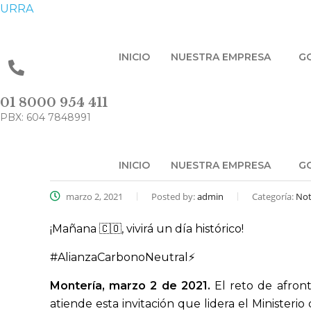
URRA
INICIO
NUESTRA EMPRESA
G
01 8000 954 411
PBX: 604 7848991
INICIO
NUESTRA EMPRESA
G
marzo 2, 2021
Posted by:
admin
Categoría:
No
¡Mañana 🇨🇴, vivirá un día histórico!
#AlianzaCarbonoNeutral⚡
Montería, marzo 2 de 2021.
El reto de afront
atiende esta invitación que lidera el Ministeri