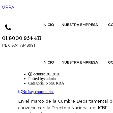
URRA
INICIO
NUESTRA EMPRESA
GO
01 8000 954 411
PBX: 604 7848991
INICIO
NUESTRA EMPRESA
GO
octubre 30, 2020
Posted by:
admin
Categoría:
NotiURRÁ
No hay comentarios
En el marco de la Cumbre Departamental de A
convenio con la Directora Nacional del ICBF, 