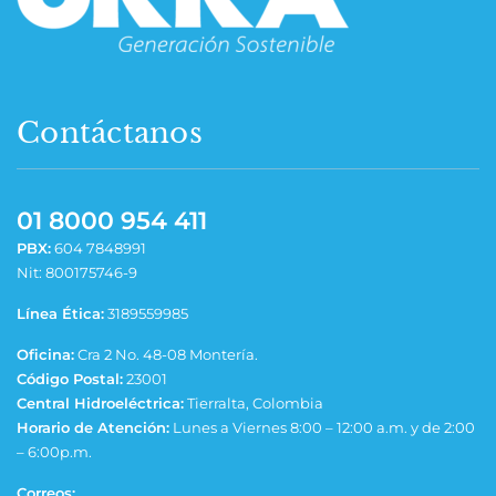
Contáctanos
01 8000 954 411
PBX:
604 7848991
Nit: 800175746-9
Línea Ética:
3189559985
Oficina:
Cra 2 No. 48-08 Montería.
Código Postal:
23001
Central Hidroeléctrica:
Tierralta, Colombia
Horario de Atención:
Lunes a Viernes 8:00 – 12:00 a.m. y de 2:00
– 6:00p.m.
Correos: