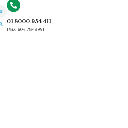
S
01 8000 954 411
PBX: 604 7848991