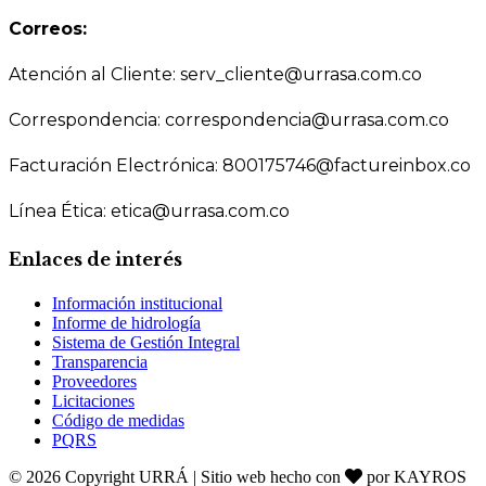
Correos:
Atención al Cliente: serv_cliente@urrasa.com.co
Correspondencia: correspondencia@urrasa.com.co
Facturación Electrónica: 800175746@factureinbox.co
Línea Ética: etica@urrasa.com.co
Enlaces de interés
Información institucional
Informe de hidrología
Sistema de Gestión Integral
Transparencia
Proveedores
Licitaciones
Código de medidas
PQRS
© 2026 Copyright URRÁ | Sitio web hecho con
por KAYROS