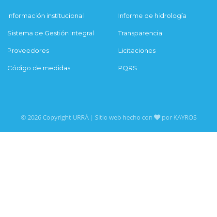
Información institucional
Informe de hidrología
Sistema de Gestión Integral
Transparencia
Proveedores
Licitaciones
Código de medidas
PQRS
© 2026 Copyright URRÁ | Sitio web hecho con
por KAYROS