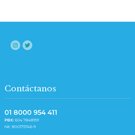
Contáctanos
01 8000 954 411
PBX:
604 7848991
Nit: 800175746-9