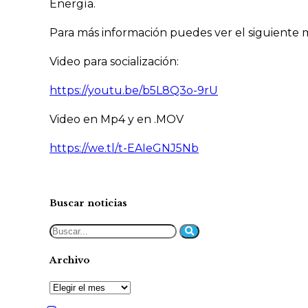
Energía.
Para más información puedes ver el siguiente m
Video para socialización:
https://youtu.be/b5L8Q3o-9rU
Video en Mp4 y en .MOV
https://we.tl/t-EAIeGNJ5Nb
Buscar noticias
Archivo
Archivo