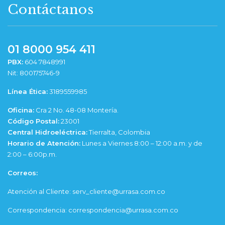
Contáctanos
01 8000 954 411
PBX:
604 7848991
Nit: 800175746-9
Línea Ética:
3189559985
Oficina:
Cra 2 No. 48-08 Montería.
Código Postal:
23001
Central Hidroeléctrica:
Tierralta, Colombia
Horario de Atención:
Lunes a Viernes 8:00 – 12:00 a.m. y de
2:00 – 6:00p.m.
Correos:
Atención al Cliente: serv_cliente@urrasa.com.co
Correspondencia: correspondencia@urrasa.com.co