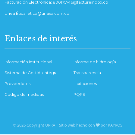
Facturación Electrónica: 800175746@factureinbox.co
Línea Ética: etica@urrasa.com.co
Enlaces de interés
Información institucional
Informe de hidrología
Sistema de Gestión Integral
Transparencia
Proveedores
Licitaciones
Código de medidas
PQRS
© 2026 Copyright URRÁ | Sitio web hecho con
por KAYROS