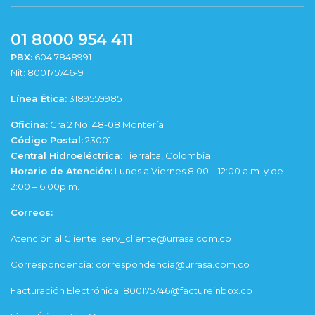
01 8000 954 411
PBX:
604 7848991
Nit: 800175746-9
Línea Ética:
3189559985
Oficina:
Cra 2 No. 48-08 Montería.
Código Postal:
23001
Central Hidroeléctrica:
Tierralta, Colombia
Horario de Atención:
Lunes a Viernes 8:00 – 12:00 a.m. y de
2:00 – 6:00p.m.
Correos:
Atención al Cliente: serv_cliente@urrasa.com.co
Correspondencia: correspondencia@urrasa.com.co
Facturación Electrónica: 800175746@factureinbox.co