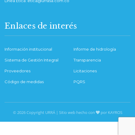
Línea Ética: etica@urrasa.com.co
Enlaces de interés
Información institucional
Informe de hidrología
Sistema de Gestión Integral
Transparencia
Proveedores
Licitaciones
Código de medidas
PQRS
© 2026 Copyright URRÁ | Sitio web hecho con
por KAYROS