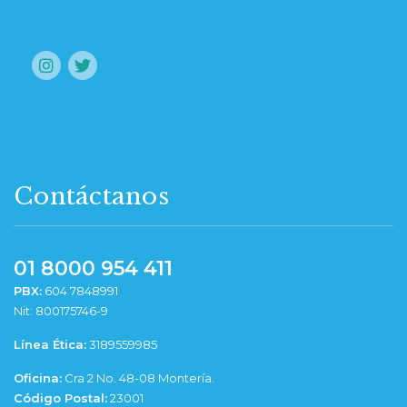
Contáctanos
01 8000 954 411
PBX:
604 7848991
Nit: 800175746-9
Línea Ética:
3189559985
Oficina:
Cra 2 No. 48-08 Montería.
Código Postal:
23001