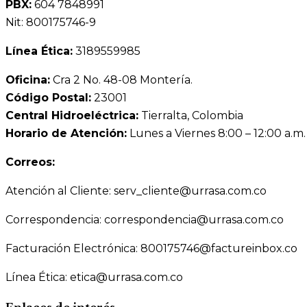
PBX:
604 7848991
Nit: 800175746-9
Línea Ética:
3189559985
Oficina:
Cra 2 No. 48-08 Montería.
Código Postal:
23001
Central Hidroeléctrica:
Tierralta, Colombia
Horario de Atención:
Lunes a Viernes 8:00 – 12:00 a.m.
Correos:
Atención al Cliente: serv_cliente@urrasa.com.co
Correspondencia: correspondencia@urrasa.com.co
Facturación Electrónica: 800175746@factureinbox.co
Línea Ética: etica@urrasa.com.co