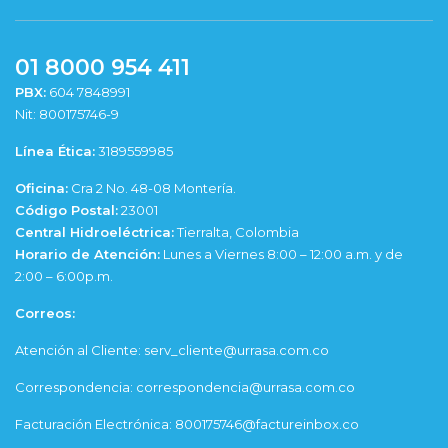
01 8000 954 411
PBX:
604 7848991
Nit: 800175746-9
Línea Ética:
3189559985
Oficina:
Cra 2 No. 48-08 Montería.
Código Postal:
23001
Central Hidroeléctrica:
Tierralta, Colombia
Horario de Atención:
Lunes a Viernes 8:00 – 12:00 a.m. y de
2:00 – 6:00p.m.
Correos:
Atención al Cliente: serv_cliente@urrasa.com.co
Correspondencia: correspondencia@urrasa.com.co
Facturación Electrónica: 800175746@factureinbox.co