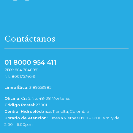
Contáctanos
01 8000 954 411
PBX:
604 7848991
Nit: 800175746-9
Línea Ética:
3189559985
Oficina:
Cra 2 No. 48-08 Montería.
Código Postal:
23001
Central Hidroeléctrica:
Tierralta, Colombia
Horario de Atención:
Lunes a Viernes 8:00 – 12:00 a.m. y de
2:00 – 6:00p.m.