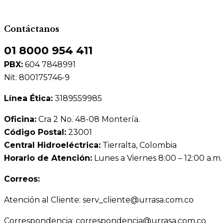
Contáctanos
01 8000 954 411
PBX:
604 7848991
Nit: 800175746-9
Línea Ética:
3189559985
Oficina:
Cra 2 No. 48-08 Montería.
Código Postal:
23001
Central Hidroeléctrica:
Tierralta, Colombia
Horario de Atención:
Lunes a Viernes 8:00 – 12:00 a.m.
Correos:
Atención al Cliente: serv_cliente@urrasa.com.co
Correspondencia: correspondencia@urrasa.com.co