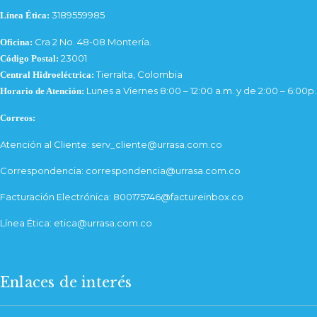
3189559985
Línea Ética:
Cra 2 No. 48-08 Montería.
Oficina:
23001
Código Postal:
Tierralta, Colombia
Central Hidroeléctrica:
Lunes a Viernes 8:00 – 12:00 a.m. y de 2:00 – 6:00p
Horario de Atención:
Correos:
Atención al Cliente: serv_cliente@urrasa.com.co
Correspondencia: correspondencia@urrasa.com.co
Facturación Electrónica: 800175746@factureinbox.co
Línea Ética: etica@urrasa.com.co
Enlaces de interés