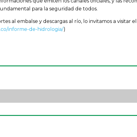
 informaciones que emiten los canales oficiales, y las re
fundamental para la seguridad de todos.
tes al embalse y descargas al río, lo invitamos a visitar
.co/informe-de-hidrologia/
)