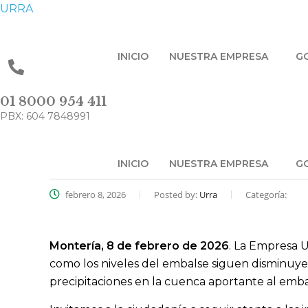
URRA
INICIO
NUESTRA EMPRESA
G
01 8000 954 411
PBX: 604 7848991
INICIO
NUESTRA EMPRESA
G
febrero 8, 2026
Posted by:
Urra
Categoría:
Montería, 8 de febrero de 2026
. La Empresa U
como los niveles del embalse siguen disminuye
precipitaciones en la cuenca aportante al emb