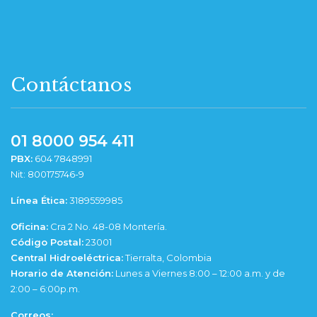
Contáctanos
01 8000 954 411
PBX:
604 7848991
Nit: 800175746-9
Línea Ética:
3189559985
Oficina:
Cra 2 No. 48-08 Montería.
Código Postal:
23001
Central Hidroeléctrica:
Tierralta, Colombia
Horario de Atención:
Lunes a Viernes 8:00 – 12:00 a.m. y de
2:00 – 6:00p.m.
Correos: