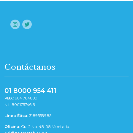
Contáctanos
01 8000 954 411
PBX:
604 7848991
Nit: 800175746-9
Línea Ética:
3189559985
Oficina:
Cra 2 No. 48-08 Montería.