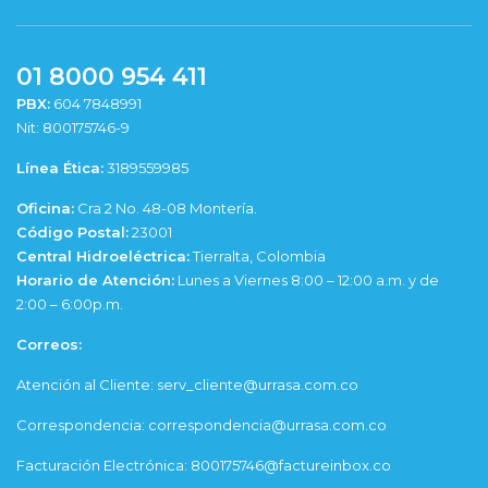
01 8000 954 411
PBX:
604 7848991
Nit: 800175746-9
Línea Ética:
3189559985
Oficina:
Cra 2 No. 48-08 Montería.
Código Postal:
23001
Central Hidroeléctrica:
Tierralta, Colombia
Horario de Atención:
Lunes a Viernes 8:00 – 12:00 a.m. y de
2:00 – 6:00p.m.
Correos:
Atención al Cliente: serv_cliente@urrasa.com.co
Correspondencia: correspondencia@urrasa.com.co
Facturación Electrónica: 800175746@factureinbox.co